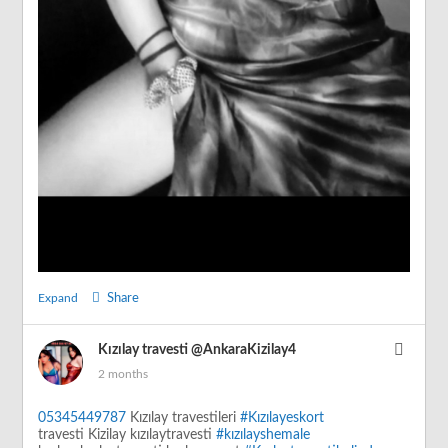
Expand
Share
Kızılay travesti
@AnkaraKizilay4
2 months
05345449787
Kızılay travestileri
#Kızılayeskort
travesti Kizilay kızılaytravesti
#kızılayshemale