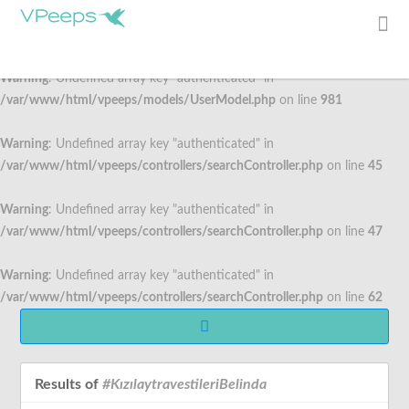
Togg
Warning
: Undefined array key "authenticated" in
/var/www/html/vpeeps/models/UserModel.php
on line
981
navi
Warning
: Undefined array key "authenticated" in
/var/www/html/vpeeps/controllers/searchController.php
on line
45
Warning
: Undefined array key "authenticated" in
/var/www/html/vpeeps/controllers/searchController.php
on line
47
Warning
: Undefined array key "authenticated" in
/var/www/html/vpeeps/controllers/searchController.php
on line
62
Results of
#KızılaytravestileriBelinda