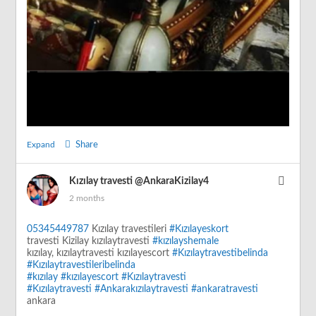
Expand
Share
Kızılay travesti
@AnkaraKizilay4
2 months
05345449787
Kızılay travestileri
#Kızılayeskort
travesti Kizilay kızılaytravesti
#kızılayshemale
kızılay, kızılaytravesti kızılayescort
#Kızılaytravestibelinda
#Kızılaytravestileribelinda
#kızılay
#kızılayescort
#Kızılaytravesti
#Kızılaytravesti
#Ankarakızılaytravesti
#ankaratravesti
ankara