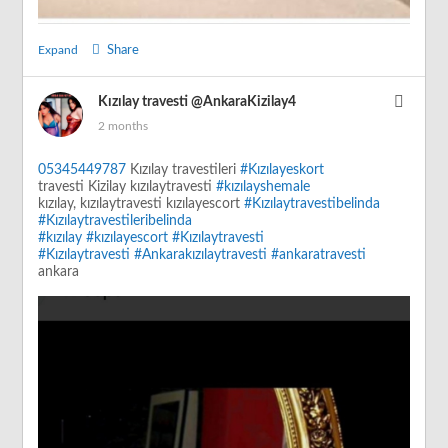
Expand
Share
Kızılay travesti
@AnkaraKizilay4
2 months
05345449787
Kızılay travestileri
#Kızılayeskort
travesti Kizilay kızılaytravesti
#kızılayshemale
kızılay, kızılaytravesti kızılayescort
#Kızılaytravestibelinda
#Kızılaytravestileribelinda
#kızılay
#kızılayescort
#Kızılaytravesti
#Kızılaytravesti
#Ankarakızılaytravesti
#ankaratravesti
ankara