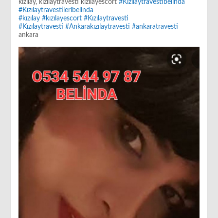
kızılay, kızılaytravesti kızılayescort
#Kızılaytravestibelinda
#Kızılaytravestileribelinda
#kızılay
#kızılayescort
#Kızılaytravesti
#Kızılaytravesti
#Ankarakızılaytravesti
#ankaratravesti
ankara