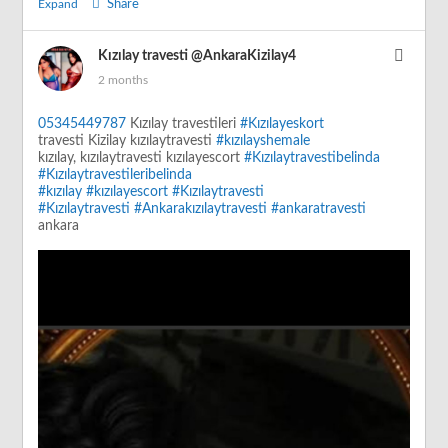
Expand
Share
Kızılay travesti
@AnkaraKizilay4
2 months
05345449787
Kızılay travestileri
#Kızılayeskort
travesti Kizilay kızılaytravesti
#kızılayshemale
kızılay, kızılaytravesti kızılayescort
#Kızılaytravestibelinda
#Kızılaytravestileribelinda
#kızılay
#kızılayescort
#Kızılaytravesti
#Kızılaytravesti
#Ankarakızılaytravesti
#ankaratravesti
ankara