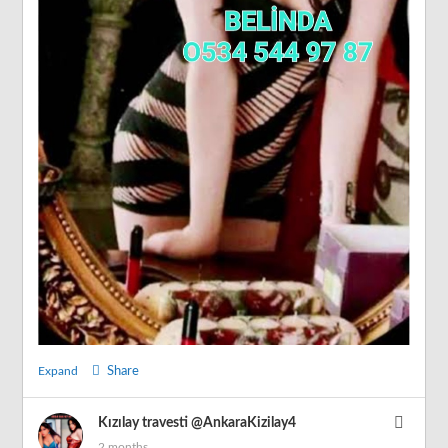
Expand
Share
Kızılay travesti
@AnkaraKizilay4
2 months