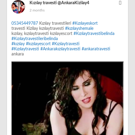
Kızılay travesti
@AnkaraKizilay4
2 months
05345449787
Kızılay travestileri
#Kızılayeskort
travesti Kizilay kızılaytravesti
#kızılayshemale
kızılay, kızılaytravesti kızılayescort
#Kızılaytravestibelinda
#Kızılaytravestileribelinda
#kızılay
#kızılayescort
#Kızılaytravesti
#Kızılaytravesti
#Ankarakızılaytravesti
#ankaratravesti
ankara