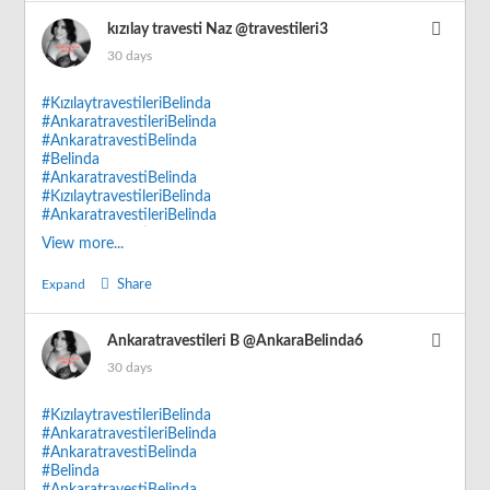
kızılay travesti Naz
@travestileri3
30 days
#KızılaytravestileriBelinda
#AnkaratravestileriBelinda
#AnkaratravestiBelinda
#Belinda
#AnkaratravestiBelinda
#KızılaytravestileriBelinda
#AnkaratravestileriBelinda
#AnkaratravestileriBelinda
View more...
#CebecitravestiBelinda
#AnkaratravestiBelinda
Expand
Share
#KızılaytravestiBelinda
#kızılaytravestiBelinda
Ankaratravestileri B
@AnkaraBelinda6
30 days
#KızılaytravestileriBelinda
#AnkaratravestileriBelinda
#AnkaratravestiBelinda
#Belinda
#AnkaratravestiBelinda