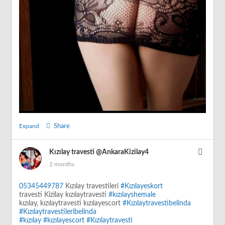
Expand
Share
Kızılay travesti
@AnkaraKizilay4
2 months
05345449787
Kızılay travestileri
#Kızılayeskort
travesti Kizilay kızılaytravesti
#kızılayshemale
kızılay, kızılaytravesti kızılayescort
#Kızılaytravestibelinda
#Kızılaytravestileribelinda
#kızılay
#kızılayescort
#Kızılaytravesti