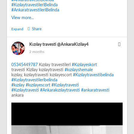
#KızılaytravestileriBelinda
#AnkaratravestileriBelinda
#AnkaratravestileriBelinda
View more...
#CebecitravestiBelinda
#AnkaratravestiBelinda
Expand
Share
#KızılaytravestiBelinda
#kızılaytravestiBelinda
Kızılay travesti
@AnkaraKizilay4
2 months
05345449787
Kızılay travestileri
#Kızılayeskort
travesti Kizilay kızılaytravesti
#kızılayshemale
kızılay, kızılaytravesti kızılayescort
#Kızılaytravestibelinda
#Kızılaytravestileribelinda
#kızılay
#kızılayescort
#Kızılaytravesti
#Kızılaytravesti
#Ankarakızılaytravesti
#ankaratravesti
ankara